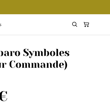
s
rbaro Symboles
Sur Commande)
 €