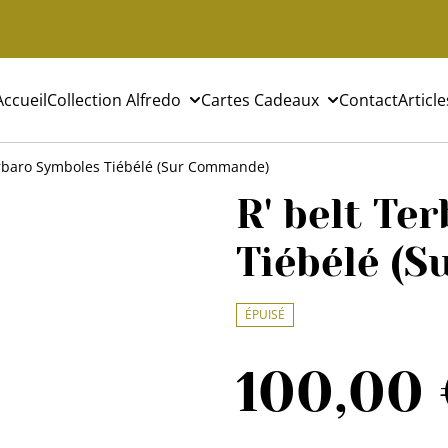
Accueil
Collection Alfredo
Cartes Cadeaux
Contact
Article
erbaro Symboles Tiébélé (Sur Commande)
R' belt Te
Tiébélé (
ÉPUISÉ
100,00