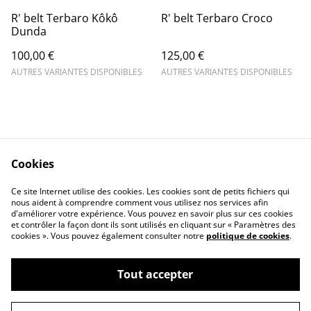
R' belt Terbaro Kôkô
R' belt Terbaro Croco
Dunda
100,00 €
125,00 €
AUTRES VARIANTES DISPONIBLES
AUTRES VARIANTES DISPONIBLES
Cookies
Contact Us
Legal Terms
Ce site Internet utilise des cookies. Les cookies sont de petits fichiers qui
Privacy Policy
Cookie Policy
nous aident à comprendre comment vous utilisez nos services afin
d'améliorer votre expérience. Vous pouvez en savoir plus sur ces cookies
et contrôler la façon dont ils sont utilisés en cliquant sur « Paramètres des
cookies ». Vous pouvez également consulter notre
politique de cookies
.
Tout accepter
©
2026
Terbaro's Style